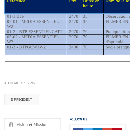
Référence
Prix
Durée en
Nom de la fo
heure
01-1 BTP
2470
35
Observation 
05-01 - MEDIA ESSENTIEL
2470
35
FILMER EN
W2
01-2 - BTP-ESSENTIEL CATT
2970
70
Pratique dro
05-02
- MEDIA ESSENTIEL
2970
70
FILMER EN DR
W2
d'aptitude
01-3 - BTPGCW1W2
3490
70
Socle pratiq
AFFICHAGES : 12296
PRÉCÉDENT
FOLLOW US
Vision et Mission